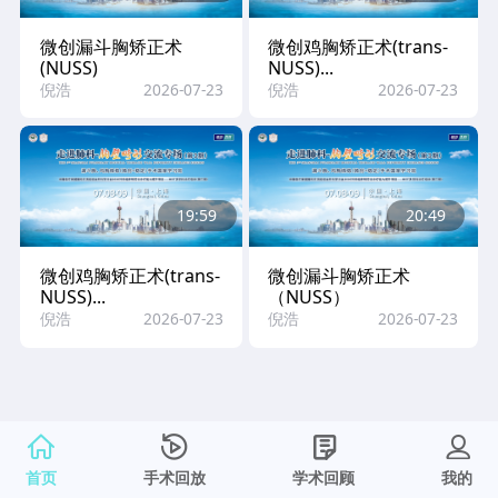
微创漏斗胸矫正术
微创鸡胸矫正术(trans-
(NUSS)
NUSS)...
倪浩
2026-07-23
倪浩
2026-07-23
19:59
20:49
微创鸡胸矫正术(trans-
微创漏斗胸矫正术
NUSS)...
（NUSS）
倪浩
2026-07-23
倪浩
2026-07-23
首页
手术回放
学术回顾
我的